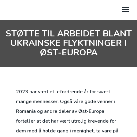
STØTTE TIL ARBEIDET BLANT
GI GAVE
UKRAINSKE FLYKTNINGER I
PROSJEKTER
ØST-EUROPA
BLADET FØRST
MIN AKSJON
MIN SIDE
2023 har vært et utfordrende år for svært
mange mennesker. Også våre gode venner i
TIL NETTSIDEN
Romania og andre deler av Øst-Europa
forteller at det har vært utrolig krevende for
dem med å holde gang i menighet, ta vare på