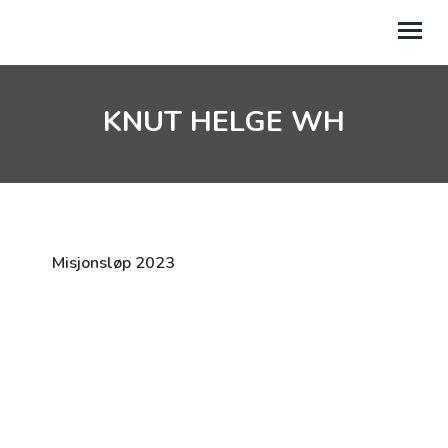
KNUT HELGE WH
GI GAVE
PROSJEKTER
BLADET FØRST
MIN AKSJON
Misjonsløp 2023
MIN SIDE
TIL NETTSIDEN