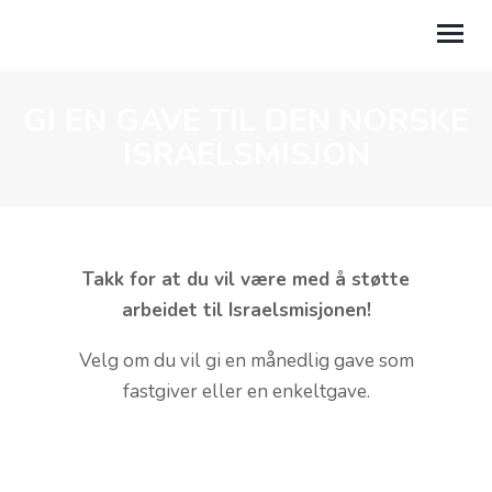
GI EN GAVE TIL DEN NORSKE
GI GAVE
ISRAELSMISJON
PROSJEKTER
BLADET FØRST
MIN AKSJON
Takk for at du vil være med å støtte
arbeidet til Israelsmisjonen!
MIN SIDE
Velg om du vil gi en månedlig gave som
TIL NETTSIDEN
fastgiver eller en enkeltgave.